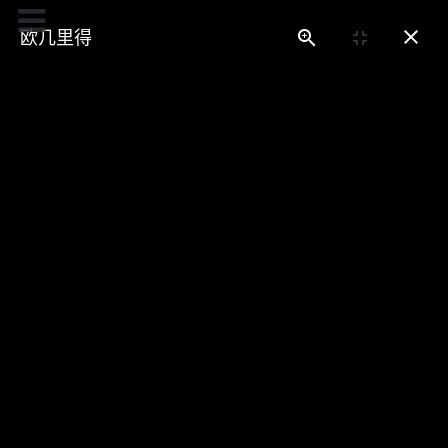
致谢列表
欧几里得
莱昂纳多·达·芬奇的图书馆
与卢卡·帕乔利的情谊
莱昂纳多在1496年到达米兰之后，卢卡·帕乔利
修士就成为他的朋友，以及数学和几何领域内
的老师。卢卡·帕乔利帮助他理解欧几里得的翻
译成白话文的《几何原本》，而且莱昂纳多也
参与了卢卡·帕乔利的《神圣比例》（为其绘制
了奇妙的多面体）和新版的《几何原本》。