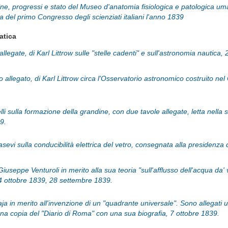
igine, progressi e stato del Museo d'anatomia fisiologica e patologica um
ca del primo Congresso degli scienziati italiani l'anno 1839
atica
allegate, di Karl Littrow sulle "stelle cadenti" e sull'astronomia nautica
allegato, di Karl Littrow circa l'Osservatorio astronomico costruito nel
li sulla formazione della grandine, con due tavole allegate, letta nel
9.
vi sulla conducibilità elettrica del vetro, consegnata alla presidenza 
iuseppe Venturoli in merito alla sua teoria "sull'afflusso dell'acqua da' v
14 ottobre 1839, 28 settembre 1839.
ja in merito all'invenzione di un "quadrante universale". Sono allegati
na copia del "Diario di Roma" con una sua biografia, 7 ottobre 1839.