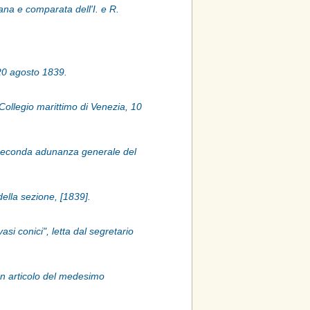
ana e comparata dell'I. e R.
, 20 agosto 1839.
 Collegio marittimo di Venezia, 10
la seconda adunanza generale del
della sezione, [1839].
asi conici", letta dal segretario
 un articolo del medesimo