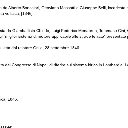
da Alberto Bancalari, Ottaviano Mossotti e Giuseppe Belli, incaricata di 
tà voltaica, [1846].
ta da Giambattista Chiodo, Luigi Federico Menabrea, Tommaso Cini, Gi
l "miglior sistema di motore applicabile alle strade ferrate" presentate
 letta dal relatore Grillo, 28 settembre 1846.
 dal Congresso di Napoli di riferire sul sistema idrico in Lombardia. La 
mica, 1846.
 [1846].