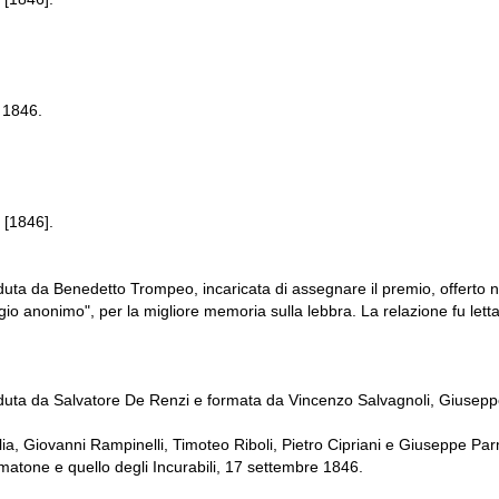
, 1846.
 [1846].
uta da Benedetto Trompeo, incaricata di assegnare il premio, offerto n
o anonimo", per la migliore memoria sulla lebbra. La relazione fu lett
uta da Salvatore De Renzi e formata da Vincenzo Salvagnoli, Giuseppe
lia, Giovanni Rampinelli, Timoteo Riboli, Pietro Cipriani e Giuseppe Parm
mmatone e quello degli Incurabili, 17 settembre 1846.