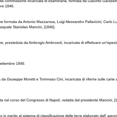
ella commissione incaricata di esaminarla, formata da Giacinto Garassin
bre 1846.
 formata da Antonio Mazzarosa, Luigi Alessandro Pallavicini, Carlo Lu
asquale Stanislao Mancini, [1846].
 presieduta da Ambrogio Ambrosoli, incaricata di effettuare un'ispezione
settembre 1846.
da Giuseppe Moretti e Tommaso Cini, incaricata di riferire sulle carte
 nel corso del Congresso di Napoli, redatta dal presidente Mancini, [
 in merito al sistema di classificazione delle terre elaborato dall' ag