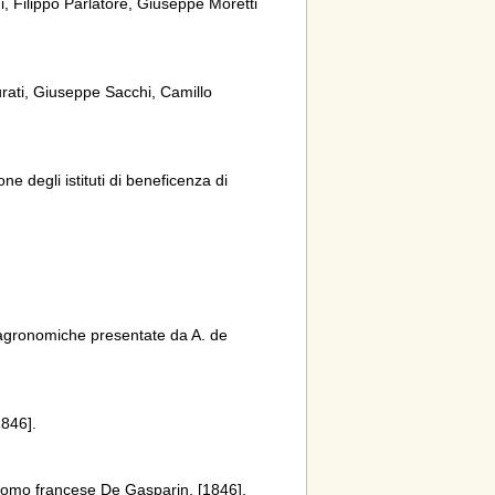
i, Filippo Parlatore, Giuseppe Moretti
rati, Giuseppe Sacchi, Camillo
 degli istituti di beneficenza di
 agronomiche presentate da A. de
1846].
ronomo francese De Gasparin, [1846].