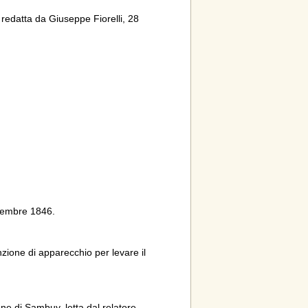
 redatta da Giuseppe Fiorelli, 28
ettembre 1846.
zione di apparecchio per levare il
ne di Sambuy, letta dal relatore