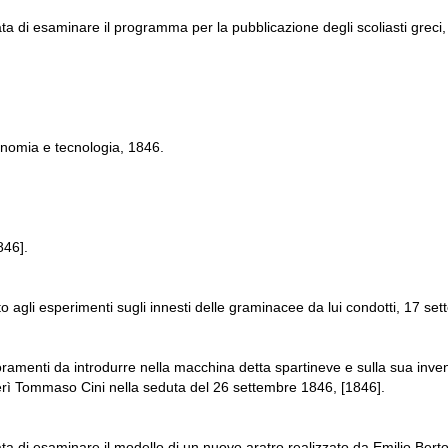
a di esaminare il programma per la pubblicazione degli scoliasti greci,
onomia e tecnologia, 1846.
846].
to agli esperimenti sugli innesti delle graminacee da lui condotti, 17 s
oramenti da introdurre nella macchina detta spartineve e sulla sua inven
ferì Tommaso Cini nella seduta del 26 settembre 1846, [1846].
a di esaminare il modello di un nuovo aratro realizzato da Emilio Berto