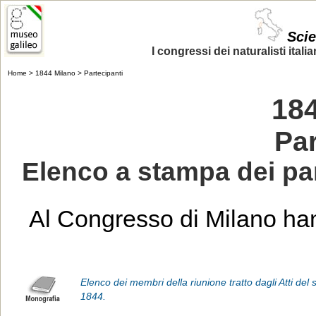
Scien
I congressi dei naturalisti italia
Home
>
1844 Milano
> Partecipanti
18
Par
Elenco a stampa dei par
Al Congresso di Milano ha
Elenco dei membri della riunione tratto dagli Atti del 
1844.