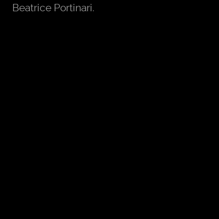
Beatrice Portinari.
Il Sole e l’Aritmetica
Marte e la Musica
Giove e la Geometria
Saturno e l’Astronomia