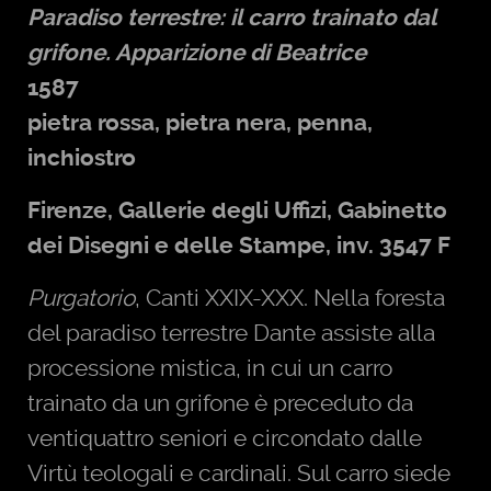
Paradiso terrestre: il carro trainato dal
grifone. Apparizione di Beatrice
1587
I cieli e le scienze
pietra rossa, pietra nera, penna,
inchiostro
Firenze, Gallerie degli Uffizi, Gabinetto
La Luna e la Grammatica
dei Disegni e delle Stampe, inv. 3547 F
Purgatorio
, Canti XXIX-XXX. Nella foresta
del paradiso terrestre Dante assiste alla
Mercurio e la Dialettica
processione mistica, in cui un carro
trainato da un grifone è preceduto da
ventiquattro seniori e circondato dalle
Venere e la Retorica
Virtù teologali e cardinali. Sul carro siede