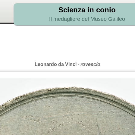
Scienza in conio
Il medagliere del Museo Galileo
Leonardo da Vinci
- rovescio