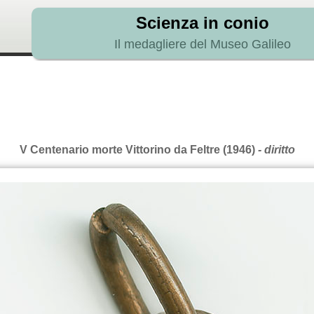
Scienza in conio
Il medagliere del Museo Galileo
V Centenario morte Vittorino da Feltre (1946)
- diritto