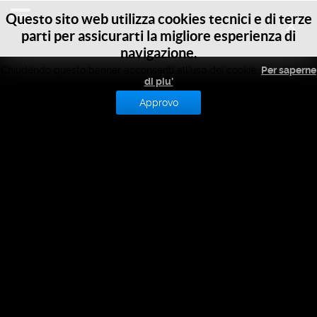
Questo sito web utilizza cookies tecnici e di terze
parti per assicurarti la migliore esperienza di
M
TUS
Preistoria
navigazione.
Chiudendo questo banner acconsenti all'uso dei cookie.
Per saperne
dell'automobile
di piu'
Approvo
2500 A.C.
304 a.C.
50 d.C.
Il carro automotore di Leonardo
da Vinci