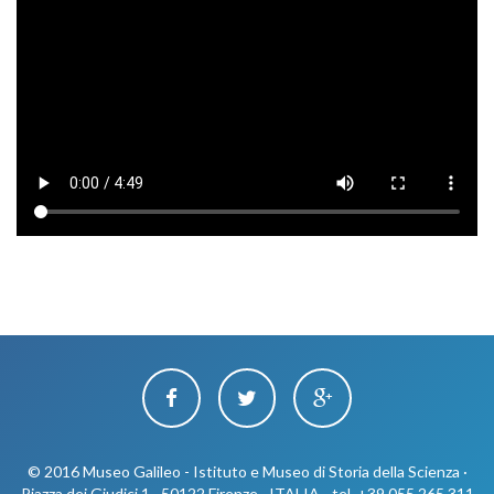
© 2016 Museo Galileo - Istituto e Museo di Storia della Scienza ·
Piazza dei Giudici 1 · 50122 Firenze · ITALIA - tel. +39 055 265 311