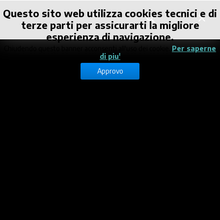
Questo sito web utilizza cookies tecnici e di
terze parti per assicurarti la migliore
esperienza di navigazione.
Chiudendo questo banner acconsenti all'uso dei cookie.
Per saperne
di piu'
Image 02
Approvo
L’arte di
costruire un
capolavoro:
la Colonna