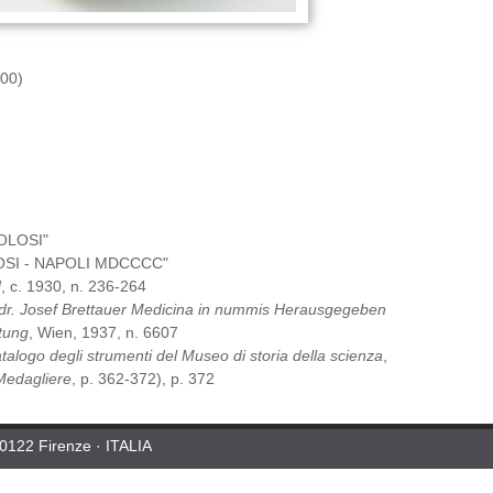
900)
OLOSI"
SI - NAPOLI MDCCCC"
]
, c. 1930, n. 236-264
dr. Josef Brettauer Medicina in nummis Herausgegeben
ftung
, Wien, 1937, n. 6607
talogo degli strumenti del Museo di storia della scienza
,
Medagliere
, p. 362-372), p. 372
50122 Firenze · ITALIA