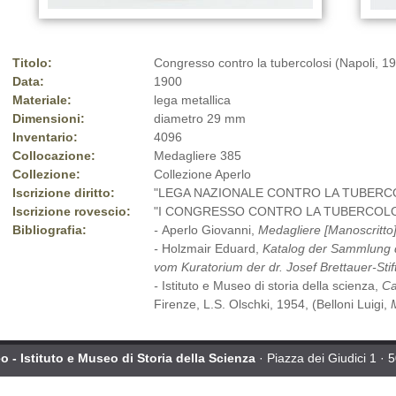
Titolo:
Congresso contro la tubercolosi (Napoli, 1
Data:
1900
Materiale:
lega metallica
Dimensioni:
diametro 29 mm
Inventario:
4096
Collocazione:
Medagliere 385
Collezione:
Collezione Aperlo
Iscrizione diritto:
"LEGA NAZIONALE CONTRO LA TUBERC
Iscrizione rovescio:
"I CONGRESSO CONTRO LA TUBERCOLO
Bibliografia:
-
Aperlo Giovanni,
Medagliere [Manoscritto
-
Holzmair Eduard,
Katalog der Sammlung 
vom Kuratorium der dr. Josef Brettauer-Sti
-
Istituto e Museo di storia della scienza,
Ca
Firenze, L.S. Olschki, 1954, (Belloni Luigi,
 - Istituto e Museo di Storia della Scienza
· Piazza dei Giudici 1 · 