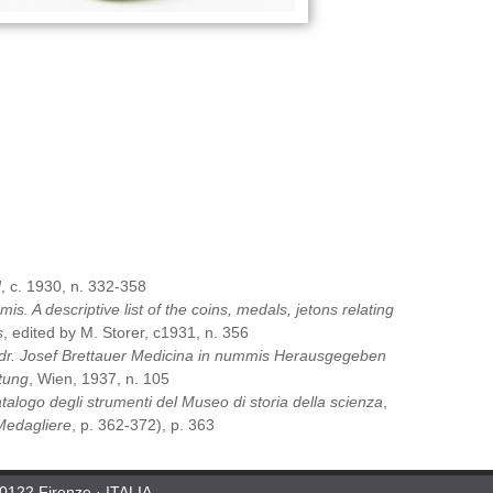
]
, c. 1930, n. 332-358
s. A descriptive list of the coins, medals, jetons relating
s
, edited by M. Storer, c1931, n. 356
dr. Josef Brettauer Medicina in nummis Herausgegeben
ftung
, Wien, 1937, n. 105
talogo degli strumenti del Museo di storia della scienza
,
Medagliere
, p. 362-372), p. 363
50122 Firenze · ITALIA