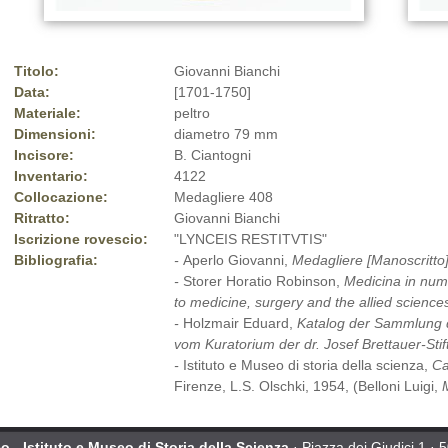
Titolo:
Giovanni Bianchi
Data:
[1701-1750]
Materiale:
peltro
Dimensioni:
diametro 79 mm
Incisore:
B. Ciantogni
Inventario:
4122
Collocazione:
Medagliere 408
Ritratto:
Giovanni Bianchi
Iscrizione rovescio:
"LYNCEIS RESTITVTIS"
Bibliografia:
-
Aperlo Giovanni,
Medagliere [Manoscritto
-
Storer Horatio Robinson,
Medicina in nummi
to medicine, surgery and the allied science
-
Holzmair Eduard,
Katalog der Sammlung 
vom Kuratorium der dr. Josef Brettauer-Sti
-
Istituto e Museo di storia della scienza,
Ca
Firenze, L.S. Olschki, 1954, (Belloni Luigi,
 - Istituto e Museo di Storia della Scienza
· Piazza dei Giudici 1 · 