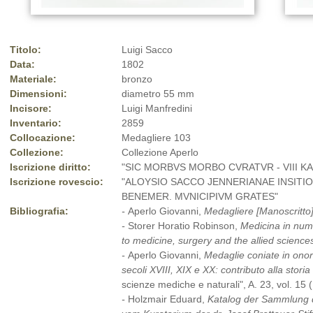
Titolo:
Luigi Sacco
Data:
1802
Materiale:
bronzo
Dimensioni:
diametro 55 mm
Incisore:
Luigi Manfredini
Inventario:
2859
Collocazione:
Medagliere 103
Collezione:
Collezione Aperlo
Iscrizione diritto:
"SIC MORBVS MORBO CVRATVR - VIII KAL
Iscrizione rovescio:
"ALOYSIO SACCO JENNERIANAE INSITI
BENEMER. MVNICIPIVM GRATES"
Bibliografia:
-
Aperlo Giovanni,
Medagliere [Manoscritto
-
Storer Horatio Robinson,
Medicina in nummi
to medicine, surgery and the allied science
-
Aperlo Giovanni,
Medaglie coniate in onore 
secoli XVIII, XIX e XX: contributo alla stori
scienze mediche e naturali", A. 23, vol. 15 
-
Holzmair Eduard,
Katalog der Sammlung 