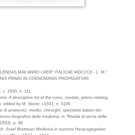
ENDAS MAII ANNO I REIP. ITALICAE MDCCCII - L. M."
ONIS PRIMO IN COENOMANIS PROPAGATORI
]
, c. 1930, n. 111
s. A descriptive list of the coins, medals, jetons relating
s
, edited by M. Storer, c1931, n. 3105
di anatomici, medici, chirurghi, specialisti italiani dei
a icono-biografica della medicina
, in "Rivista di storia delle
(1933), p. 86
dr. Josef Brettauer Medicina in nummis Herausgegeben