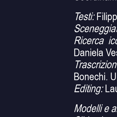
Testi:
Filip
Sceneggiat
Ricerca ic
Daniela Ve
Trascrizio
Bonechi. U
Editing:
Lau
Modelli e 