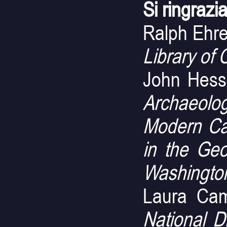
Si ringrazi
Ralph Ehr
Library of
John Hess
Archaeology
Modern Ca
in the Geo
Washington
Laura Cam
National Di