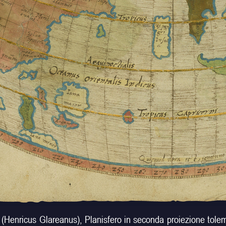
s (Henricus Glareanus), Planisfero in seconda proiezione tol