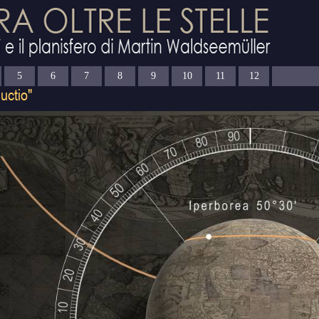
5
6
7
8
9
10
11
12