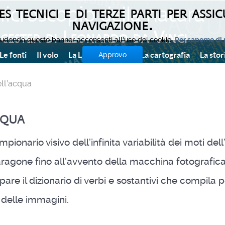
s tecnici e di terze parti per assic
icroscopio della natura
navigazione.
icester di Leonardo da Vinci
udendo questo banner acconsenti all'uso dei cookie.
Per saperne di 
Le fonti
Il volo
La Luna
L'acqua
La cartografia
La stor
Approvo
ell’acqua
cqua
pionario visivo dell’infinita variabilità dei moti d
ragone fino all’avvento della macchina fotografica
re il dizionario di verbi e sostantivi che compila 
delle immagini.