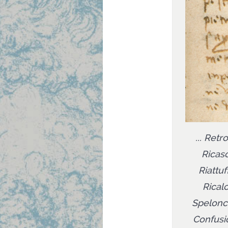
... Retr
Ricasc
Riattu
Ricalc
Spelonch
Confusio