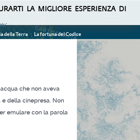
urarti la migliore esperienza di
IT
piu'
ia della Terra
La fortuna del Codice
ell’acqua che non aveva
 e della cinepresa. Non
per emulare con la parola