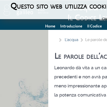
Questo sito web utilizza cookie
L'acqua m
Il Codice Le
Chi
Home
Introduzione
Il Codice
L'acqua
Le parole d
Le parole dell’a
Leonardo dà vita a un cam
precedenti e non avrà pa
meno impressionante appa
la potenza comunicativa 