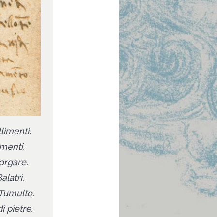
limenti.
amenti.
orgare.
alatri.
 Tumulto.
i pietre.