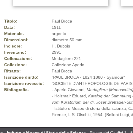
Titolo:
Paul Broca
Data:
1911
Materiale:
argento
Dimensioni:
diametro 50 mm
Incisore:
H. Dubois
Inventario:
2991
Collocazione:
Medagliere 221
Collezione:
Collezione Aperlo
Ritratto:
Paul Broca
Iscrizione diritto:
"PAUL BROCA - 1824 1880 - Syamour"
Iscrizione rovescio:
"SOCIETE D'ANTHROPOLOGIE DE PARIS -
Bibliografia:
-
Aperlo Giovanni,
Medagliere [Manoscritto
-
Holzmair Eduard,
Katalog der Sammlung 
vom Kuratorium der dr. Josef Brettauer-Sti
-
Istituto e Museo di storia della scienza,
Ca
Firenze, L.S. Olschki, 1954, (Belloni Luigi,
 - Istituto e Museo di Storia della Scienza
· Piazza dei Giudici 1 · 