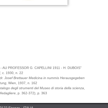
 AU PROFESSOR G. CAPELLINI 1911 - H. DUBOIS"
]
, c. 1930, n. 22
dr. Josef Brettauer Medicina in nummis Herausgegeben
ftung
, Wien, 1937, n. 162
talogo degli strumenti del Museo di storia della scienza
,
Medagliere
, p. 362-372), p. 363
50122 Firenze · ITALIA