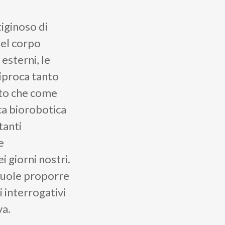
tiginoso di
del corpo
 esterni, le
iproca tanto
sto che come
ca biorobotica
tanti
e
i giorni nostri.
uole proporre
i interrogativi
va.