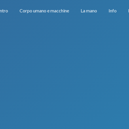
Intro
Corpo umano e macchine
La mano
Info