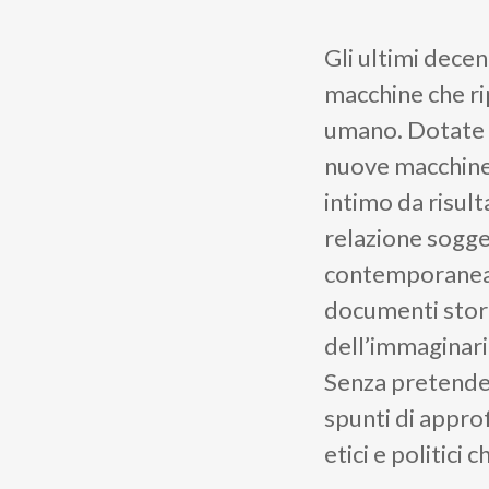
Gli ultimi decen
macchine che ri
umano. Dotate di
nuove macchine
intimo da risul
relazione sogge
contemporanea e
documenti storic
dell’immaginario
Senza pretender
spunti di approf
etici e politici 