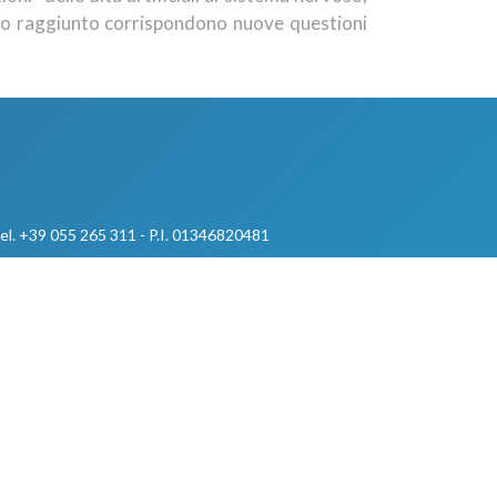
rdo raggiunto corrispondono nuove questioni
 tel. +39 055 265 311 - P.I. 01346820481