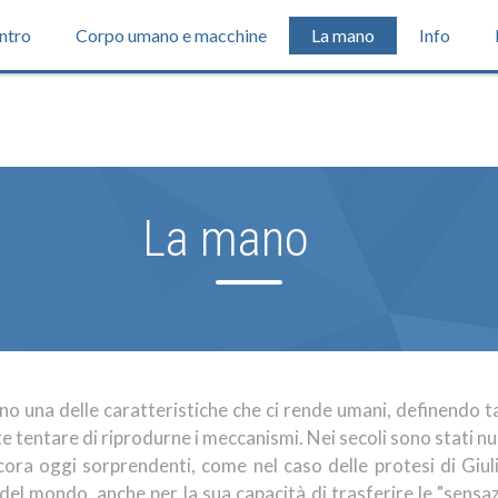
Intro
Corpo umano e macchine
La mano
Info
La mano
sono una delle caratteristiche che ci rende umani, definendo 
tentare di riprodurne i meccanismi. Nei secoli sono stati nume
cora oggi sorprendenti, come nel caso delle protesi di Giul
l mondo, anche per la sua capacità di trasferire le "sensazio