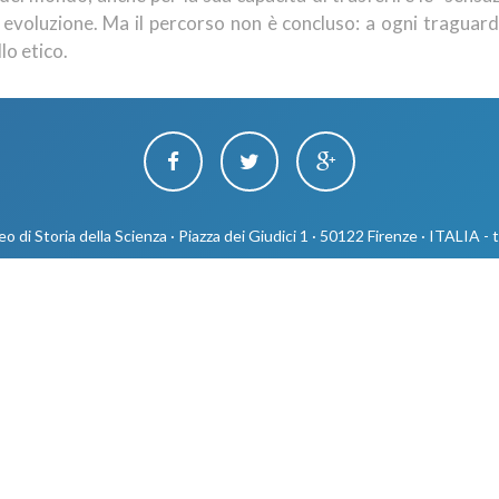
a evoluzione. Ma il percorso non è concluso: a ogni tragua
lo etico.
 di Storia della Scienza · Piazza dei Giudici 1 · 50122 Firenze · ITALIA -