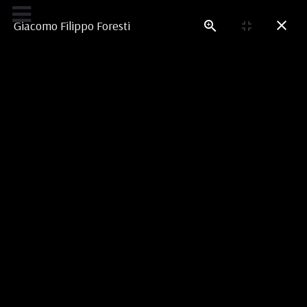
Danksagungen
Giacomo Filippo Foresti
LEONARDOS BIBLIOTHEK
Die Geschichte der Menschheit
Leonardo war ein passionierter Leser von
Geschichtswerken und besaß Livius’
Römische
Geschichte
, die Bibel und universalhistorische
Werke wie die
Supplementum chronicarum
von
Jacopo Forèsti.