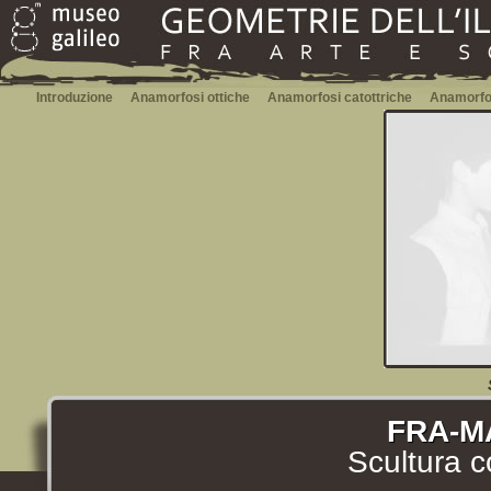
Introduzione
Anamorfosi ottiche
Anamorfosi catottriche
Anamorfos
FRA-MA
Scultura c