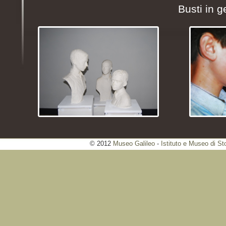
Busti in 
© 2012
Museo Galileo
-
Istituto e Museo di St