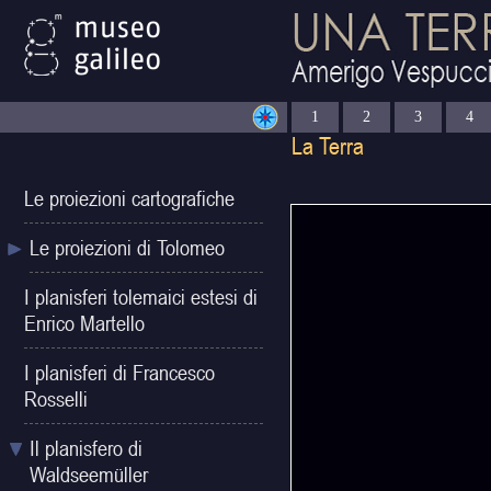
1
2
3
4
Le proiezioni cartografiche
Le proiezioni di Tolomeo
I planisferi tolemaici estesi di
Enrico Martello
I planisferi di Francesco
Rosselli
Il planisfero di
Waldseemüller