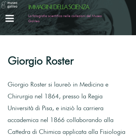
I
M
M
A
G
I
N
I
D
E
L
L
A
S
C
I
E
N
Z
A
La fotografia scientifica nelle collezioni del Museo
Galileo
Giorgio Roster
Giorgio Roster si laureò in Medicina e
Chirurgia nel 1864, presso la Regia
Università di Pisa, e iniziò la carriera
accademica nel 1866 collaborando alla
Cattedra di Chimica applicata alla Fisiologia