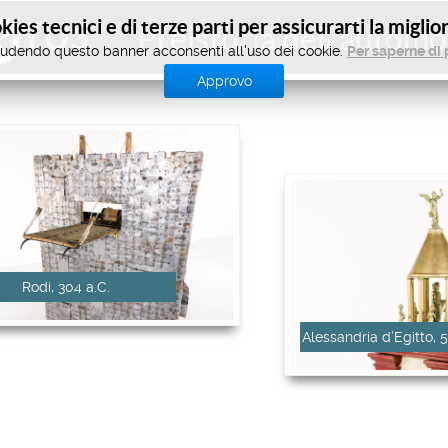
ies tecnici e di terze parti per assicurarti la migli
TUS
Preistoria dell'automo
udendo questo banner acconsenti all'uso dei cookie.
Per saperne di 
Approvo
Rodi, 304 a.C.
Alessandria d’Egitto, 5