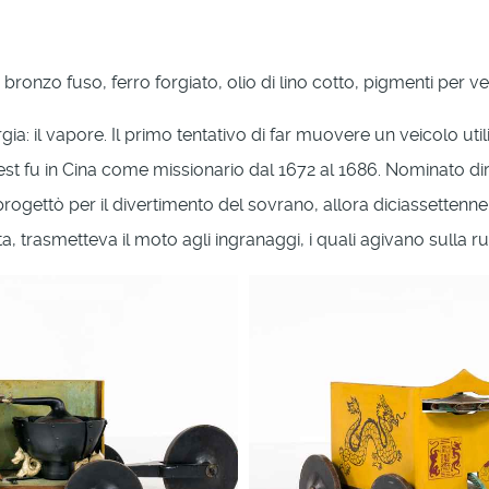
bronzo fuso, ferro forgiato, olio di lino cotto, pigmenti per ver
ia: il vapore. Il primo tentativo di far muovere un veicolo uti
est fu in Cina come missionario dal 1672 al 1686. Nominato di
 progettò per il divertimento del sovrano, allora diciassettenn
, trasmetteva il moto agli ingranaggi, i quali agivano sulla ru