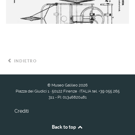
INDIETRO
© Museo Galileo 2026
Piazza dei Giudici 1 · 50122 Firenze · ITALIA tel. +39 055 265
311 - P.I. 01346820481
Crediti
Back to top