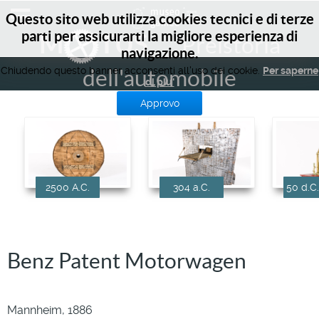
Questo sito web utilizza cookies tecnici e di terze
parti per assicurarti la migliore esperienza di
M
TUS
Preistoria
navigazione.
Chiudendo questo banner acconsenti all'uso dei cookie.
Per saperne
dell'automobile
di piu'
Approvo
2500 A.C.
304 a.C.
50 d.C.
Benz Patent Motorwagen
Mannheim, 1886