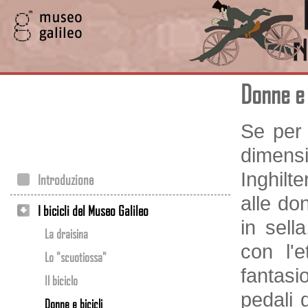
Donne e 
Se per 
dimensi
Inghilte
Introduzione
alle do
I bicicli del Museo Galileo
in sell
La draisina
con l'e
Lo "scuotiossa"
fantasi
Il biciclo
pedali d
Donne e bicicli