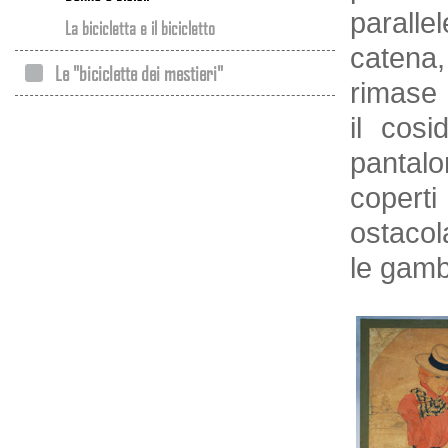
parall
La bicicletta e il bicicletto
catena
Le "biciclette dei mestieri"
rimase 
il cosi
pantalon
copert
ostacol
le gamb