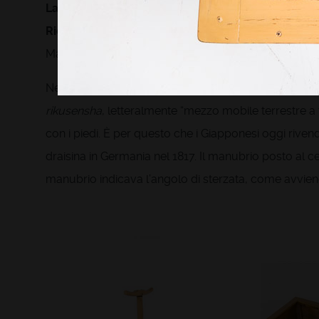
La barca terrestre
Ricostruzione: Museo del Sidecar, Cingoli (MC)
Materiali: legno (pino, pioppo, tasso), ferro forgiato, 
Nel 1732 Hiraishi Kuheiji Tokimitsu (1696-1771), mag
rikusensha
, letteralmente “mezzo mobile terrestre a 
con i piedi. È per questo che i Giapponesi oggi rivend
draisina in Germania nel 1817. Il manubrio posto al c
manubrio indicava l’angolo di sterzata, come avviene