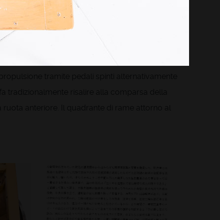
a decorata, olio di lino cotto, pigmenti colorati
matematica, costruì un veicolo denominato
 propulsione tramite pedali spinti alternativamente
 fa tradizionalmente risalire alla comparsa della
 ruota anteriore. Il quadrante di rame attorno al