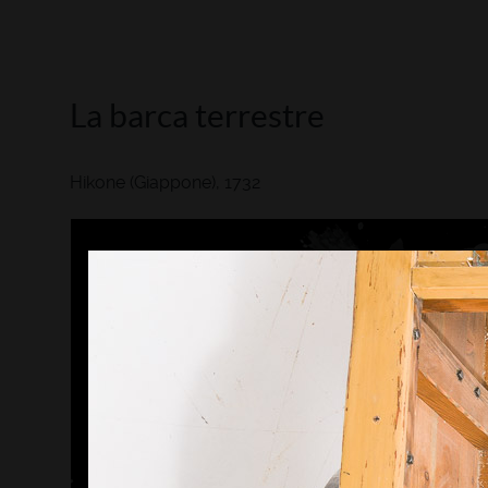
La barca terrestre
Hikone (Giappone), 1732