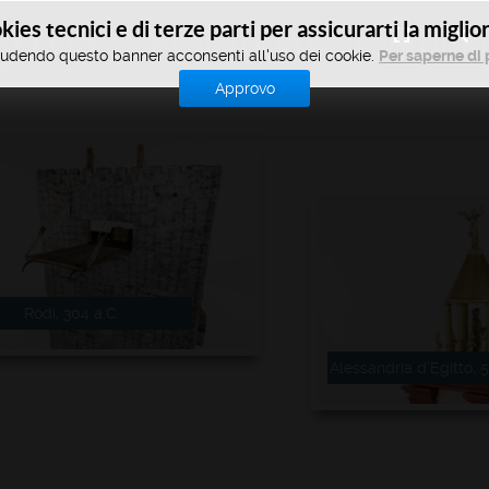
ies tecnici e di terze parti per assicurarti la migli
TUS
Preistoria dell'automo
udendo questo banner acconsenti all'uso dei cookie.
Per saperne di 
Approvo
Rodi, 304 a.C.
Alessandria d’Egitto, 5