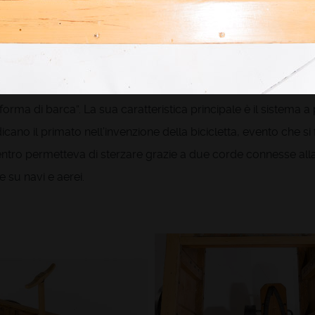
lamine di ottone, bronzo fuso, rame, iuta, collanti naturali, set
istrato della città di Hikone e appassionato di astronomia e 
forma di barca”. La sua caratteristica principale è il sistema a
icano il primato nell’invenzione della bicicletta, evento che si
entro permetteva di sterzare grazie a due corde connesse alla
 su navi e aerei.