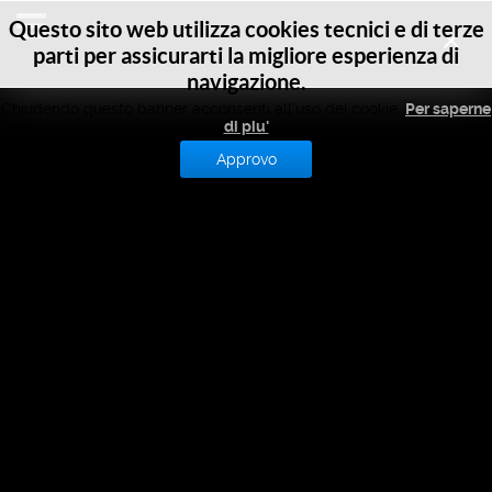
Questo sito web utilizza cookies tecnici e di terze
parti per assicurarti la migliore esperienza di
M
TUS
Preistoria
navigazione.
Chiudendo questo banner acconsenti all'uso dei cookie.
Per saperne
dell'automobile
di piu'
Approvo
2500 A.C.
304 a.C.
50 d.C.
Locomotiva stradale
Pistoia, 1879