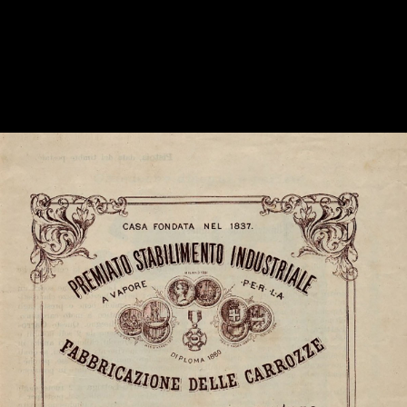
collanti naturali, cera d’api
Il primo utilizzo del vapore come forza motrice avvenne in
Francia, ma si diffuse in Gran Bretagna nelle miniere e poi
sui treni stradali e ferroviari. La nascente rete ferroviaria
non riusciva però a collegare tutti i luoghi, specialmente in
zone collinari o montane. Verso la metà dell’Ottocento
riapparve quindi il treno stradale, già ideato nel 1804 da
Richard Trevithick (1771-1833) e presto abbandonato
soprattutto per le difficoltà nei tratti in salita e discesa.
Questo esemplare fu realizzato nel 1879 dalla prestigiosa
fabbrica di carrozze Trinci di Pistoia. Acquistato dalla
famiglia Milani nel 1914 per la tenuta di Montespertoli (FI),
fu usato anche per i giochi dei bambini: uno di essi era