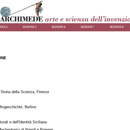
ONE 4
SEZIONE 5
SEZIONE 6
SEZIONE 7
SEZIONE 8
ONE
 Storia della Scienza, Firenze
ftsgeschichte, Berlino
ali e dell'Identità Siciliana
Archeologici di Napoli e Pompei