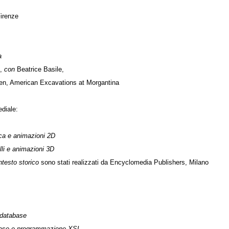
Firenze
a
i,
con
Beatrice Basile,
sen, American Excavations at Morgantina
diale:
ca e animazioni 2D
li e animazioni 3D
ntesto storico
sono stati realizzati da Encyclomedia Publishers, Milano
database
base e programmazione XSL