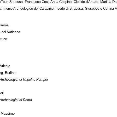
oTour, Siracusa; Francesca Ceci; Anita Crispino; Clotilde d'Amato; Marilda De
rimonio Archeologico dei Carabinieri, sede di Siracusa; Giuseppe e Cettina 
, Roma
à del Vaticano
renze
Ariccia
g, Berlino
Archeologici di Napoli e Pompei
oli
 Archeologici di Roma
o Massimo