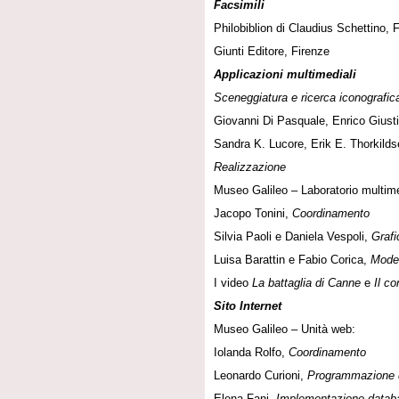
Facsimili
Philobiblion di Claudius Schettino, 
Giunti Editore, Firenze
Applicazioni multimediali
Sceneggiatura e ricerca iconografic
Giovanni Di Pasquale, Enrico Giust
Sandra K. Lucore, Erik E. Thorkild
Realizzazione
Museo Galileo – Laboratorio multime
Jacopo Tonini,
Coordinamento
Silvia Paoli e Daniela Vespoli,
Grafi
Luisa Barattin e Fabio Corica,
Model
I video
La battaglia di Canne
e
Il co
Sito Internet
Museo Galileo – Unità web:
Iolanda Rolfo,
Coordinamento
Leonardo Curioni,
Programmazione 
Elena Fani,
Implementazione data