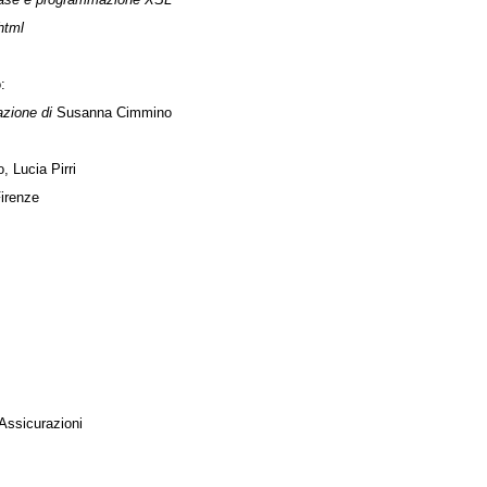
html
:
azione di
Susanna Cimmino
 Lucia Pirri
Firenze
 Assicurazioni