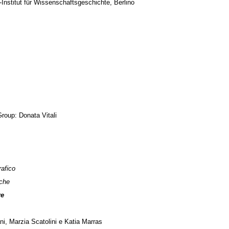
Institut für Wissenschaftsgeschichte, Berlino
Group: Donata Vitali
rafico
iche
re
ni, Marzia Scatolini e Katia Marras