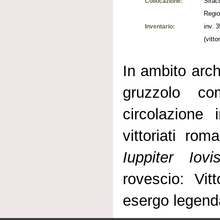
Sirac
Collocazione:
Regio
inv. 
Inventario:
(vittor
In ambito arch
gruzzolo co
circolazione 
vittoriati rom
Iuppiter Iov
rovescio: Vit
esergo legen