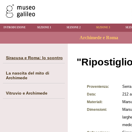
INTRODUZIONE
SEZIONE 1
SEZIONE 2
SEZIONE 3
SEZI
Siracusa e Roma: lo scontro
"Ripostigli
La nascita del mito di
Archimede
Serra
Provenienza:
Vitruvio e Archimede
212 a
Data:
Marsu
Materiali:
Marsu
Dimensioni:
largh
medio