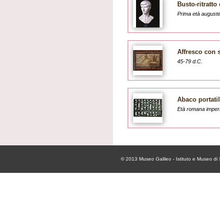
Busto-ritratto
Prima età auguste
Affresco con s
45-79 d.C.
Abaco portatil
Età romana imperi
© 2013
Museo Galileo - Istituto e Museo di 