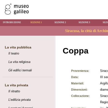
INTRODUZIONE
SEZIONE 1
SEZIONE 2
SEZIONE 3
SEZI
La vita pubblica
Coppa
Il teatro
La vita religiosa
Gli edifici termali
Sirac
Provenienza:
III se
Data:
Argill
Materiali:
La vita privata
diame
Dimensioni:
Il ritratto
Sirac
Collocazione:
L’edilizia privata
Regio