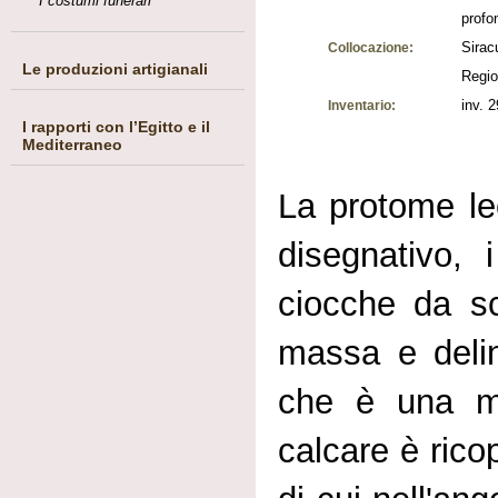
I costumi funerari
profo
Sirac
Collocazione:
Le produzioni artigianali
Regio
inv. 
Inventario:
I rapporti con l’Egitto e il
Mediterraneo
La protome le
disegnativo, i
ciocche da sc
massa e delin
che è una ma
calcare è rico