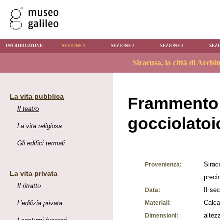
INTRODUZIONE
SEZIONE 1
SEZIONE 2
SEZIONE 3
SEZI
La vita pubblica
Frammento d
Il teatro
gocciolatoi
La vita religiosa
Gli edifici termali
Sirac
Provenienza:
La vita privata
preci
Il ritratto
II se
Data:
Calca
L’edilizia privata
Materiali:
altez
Dimensioni: