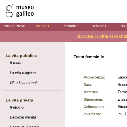
INTRODUZIONE
SEZIONE 1
SEZIONE 2
SEZIONE 3
SEZI
La vita pubblica
Testa femminile
Il teatro
La vita religiosa
Sirac
Provenienza:
Gli edifici termali
Secon
Data:
Terra
Materiali:
altez
Dimensioni:
La vita privata
Sirac
Collocazione:
Il ritratto
inv. 
Inventario:
L’edilizia privata