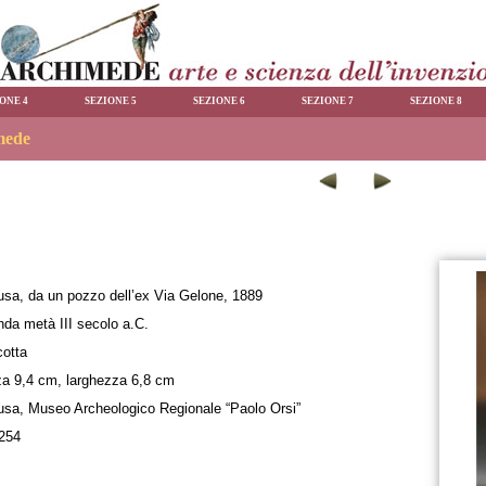
ONE 4
SEZIONE 5
SEZIONE 6
SEZIONE 7
SEZIONE 8
usa, da un pozzo dell’ex Via Gelone, 1889
da metà III secolo a.C.
cotta
za 9,4 cm, larghezza 6,8 cm
usa, Museo Archeologico Regionale “Paolo Orsi”
7254