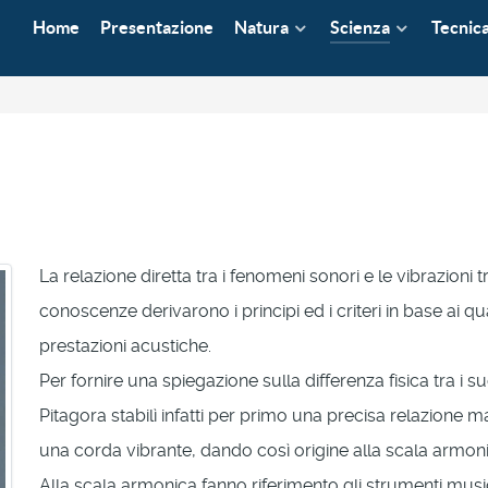
Home
Presentazione
Natura
Scienza
Tecnic
La relazione diretta tra i fenomeni sonori e le vibrazioni
conoscenze derivarono i principi ed i criteri in base ai qu
prestazioni acustiche.
Per fornire una spiegazione sulla differenza fisica tra i 
Pitagora stabilì infatti per primo una precisa relazione m
una corda vibrante, dando così origine alla scala armoni
Alla scala armonica fanno riferimento gli strumenti mu