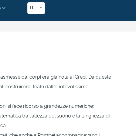
a
IT
 trasmesse dai corpi era già nota ai Greci. Da queste
ali costruirono teatri dalle notevolissime
suoni si fece ricorso a grandezze numeriche:
atematica tra l'altezza del suono e la lunghezza di
ca.
sicali, che anche a Pompei accompagnavano i