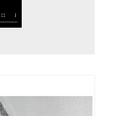
meri interi, i cosiddetti numeri romani, poco
re e l’anno. L’oncia corrispondeva infatti alla
do ovunque il piede romano, corrispondente a
 aveva infatti una capacità pari al cubo del piede,