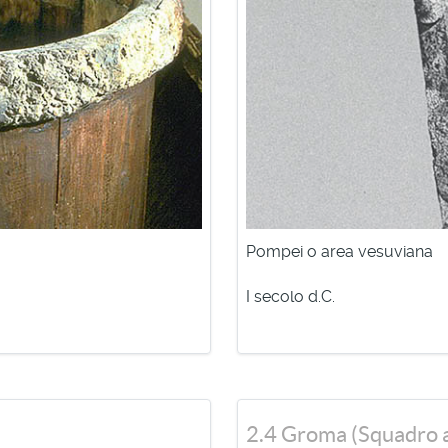
ie, corrispondeva alla terza parte dell'anfora.
divisione dei terreni secondo figure geometriche regolari, i R
noto attraverso fonti testuali e iconografiche. L'unico esemp
complesso dispositivo meccanico, l’odometro, noto solo attrave
Pompei o area vesuviana
I secolo d.C.
2.4 Groma (Squadro 