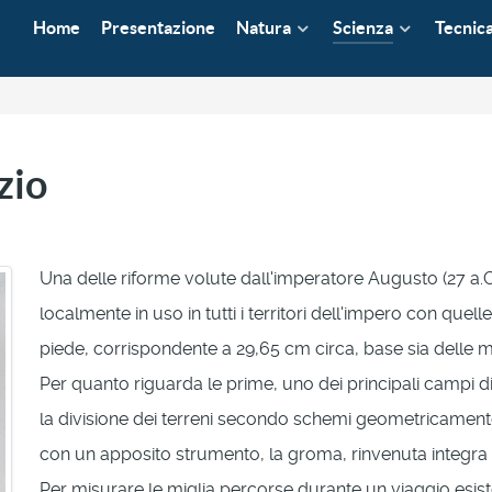
Home
Presentazione
Natura
Scienza
Tecnic
zio
Una delle riforme volute dall'imperatore Augusto (27 a.C. 
localmente in uso in tutti i territori dell'impero con que
piede, corrispondente a 29,65 cm circa, base sia delle mi
Per quanto riguarda le prime, uno dei principali campi d
la divisione dei terreni secondo schemi geometricamente
con un apposito strumento, la groma, rinvenuta integra
Per misurare le miglia percorse durante un viaggio es