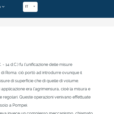
a
IT
- 14 d.C.) fu l'unificazione delle misure
lle di Roma: ciò portò ad introdurre ovunque il
sure di superficie che di quelle di volume.
i applicazione era l'agrimensura, cioè la misura e
 regolari. Queste operazioni venivano effettuate
 solo a Pompei.
isteva invece un complesso meccanismo, chiamato