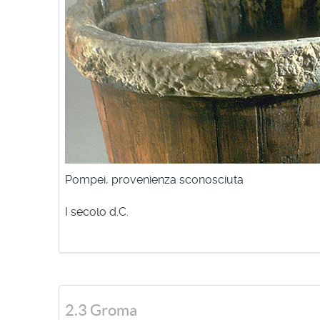
mentre il modio, unità di misura di semi e granagl
Nelle tecniche agrimensorie, cioè nella misura e 
venivano effettuate con la groma, uno strumento 
Per misurare le miglia percorse si utilizzava un 
Pompei, provenienza sconosciuta
I secolo d.C.
2.3 Groma