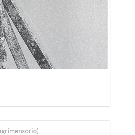
omani raggiunsero livelli di eccellenza. Le misure
lare integro è stato rinvenuto a Pompei.
rso fonti letterarie.
agrimensorio)