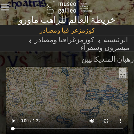
خريطة العالم للراهب ماورو
كوزمزغرافيا ومصادر
الرئيسية
كوزمزغرافيا ومصادر
مبشرون وسفراء
رهبان المنديكانيين