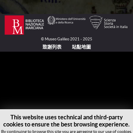
毛羅修士（Fra Mauro, 活躍於約1430-約1459/1464之
間）在他的世界地圖中多次提及帖木兒（Amir Timur,
1336-1405）的戰爭和征服。這位統治者是一位具有才
能的戰略家，是成吉思汗（Genghis Khān, 1162-
© Museo Galileo 2021 - 2025
1227）的蒙古血統的後裔，在中亞創立了一個地域廣
致謝列表
站點地圖
闊的帝國。他在1395年和1400年期間征服了金帳汗
國、德里（Delhi）的蘇丹和馬穆魯克蘇丹——在如今的
伊拉克和敘利亞——，以及奧斯曼的安納托利亞，把他
的疆域擴張到地中海的東部沿岸。帖木爾的佔領在中世
紀晚期的基督教世界具有深遠的迴響，在基督教的王國
內刺激了與帖木爾帝國為反對土耳其而進行外交聯合的
希望。拜占庭宮廷連同熱那亞共和國、法國國王和阿拉
貢（Aragona）國王，向帖木爾寄去了很多文書，去商
議可能的納貢以及確定反對土耳其人的統一戰爭計畫。
在1403年和1404年之間，阿拉貢的一份文書則由羅·哥
This website uses technical and third-party
澤來滋·克拉維約（Ruy González de Clavijo, ？-1412）
cookies to ensure the best browsing experience.
攜帶至帝國的首都撒馬爾罕（Samarkand）。帖木爾在
By continuing to browse this site you are agreeing to our use of cookies.