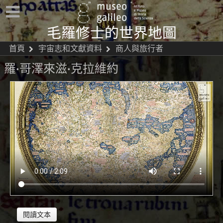
毛羅修士的世界地圖
首頁
宇宙志和文獻資料
商人與旅行者
羅·哥澤來滋·克拉維約
閱讀文本