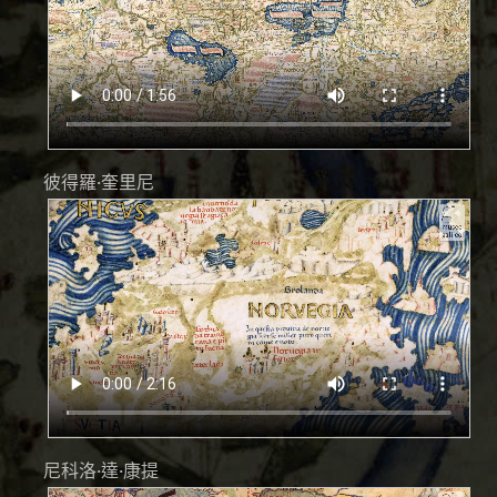
彼得羅·奎里尼
尼科洛·達·康提