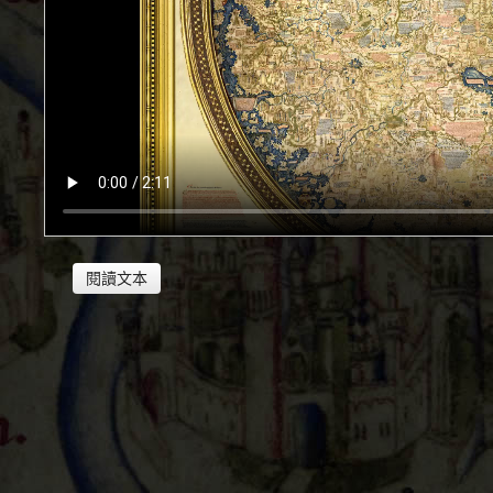
閱讀文本
毛羅修士（Fra Mauro, 活躍於約1430-約1459/1
之前的一幅地緣政治地圖。通過對書信資料和途經威尼
要王國的地理分佈。康斯坦丁諾波利仍舊被認為是拜占
在1453年之前。在1453年，土耳其人佔領了這座城
中亞仍然受到帖木兒（Tīmūr, 1336-1405）的武力
1405年之間建立了帖木兒帝國，阻斷了前往東方的沙