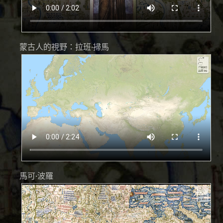
蒙古人的視野：拉班·掃馬
馬可·波羅