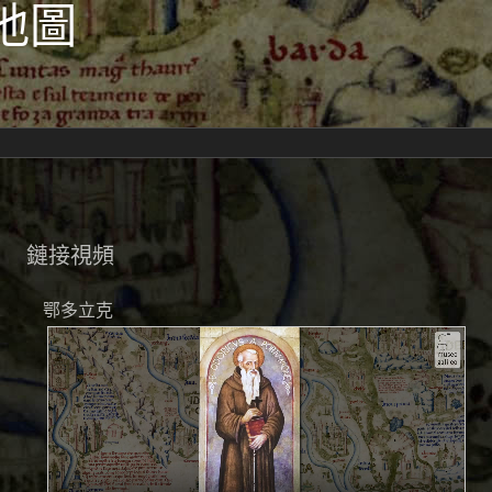
地圖
鏈接視頻
鄂多立克