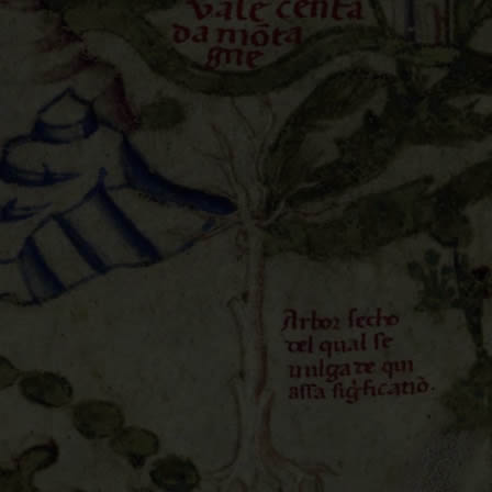
教的王國。在它們當中，神秘的“約翰長老的王國”尤為
的衣索比亞的僧侶那裡所獲的的珍貴資訊，它得到詳細的
的統治之地，它意味著毛羅修士關於這些遙遠地區的資料
rco Polo, 1254-約1324）和鄂多立克
但忽必烈（Kublai Khān, 1215-1294）的蒙元帝國在同時時期
托勒密的地理資訊而得到描繪，但它們是以尼科洛·達·
最新證據為基礎而得以繪製，後者在1416年和1440年期間經過這些國