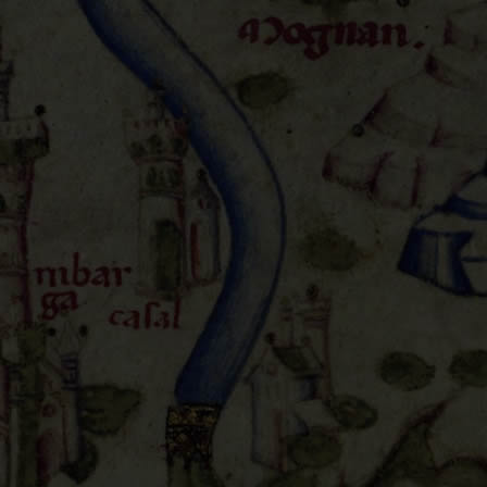
部和南部的非洲，被分成了多個王國，包括穆斯林和基督
突出。儘管它是一個傳說中的王國，由於從途經威尼斯
描繪。
在亞洲大陸，契丹和蠻子（Mangi）仍舊被標明是大汗
並未得到更新。事實上，他的資訊來自於十四世紀的馬可·波羅（Ma
（Odorico da Pordenone, 約1280-1331）的遊記，
已經被明朝所滅。事實上，印度和東南亞儘管仍然是通過
康提（Niccolò de’ Conti, 約1395-1469）的
家。