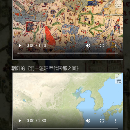
朝鮮的《混一疆理歷代國都之圖》