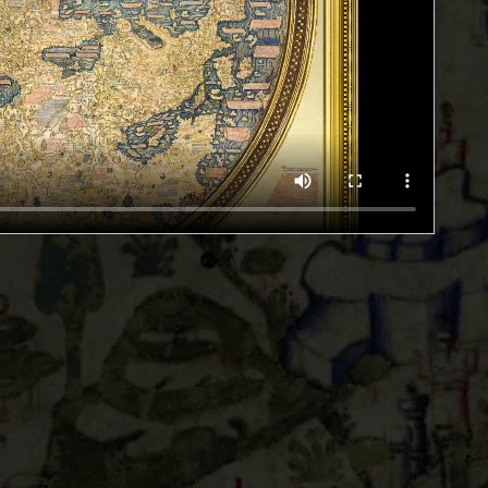
464之間）的這幅世界地圖被認為是“地緣政治”一詞被創造出來
斯的旅行者的報告的挖掘，毛羅修士記錄了已知世界的主
庭帝國的首都，這一標誌也推斷出這幅世界地圖的日期是
市，並對地中海的商業交通設置了障礙。在毛羅修士看來，
征伐的震動。他是土耳其-蒙古血統的領導者，在1370年和
漠商隊的路線。在毛羅修士看來，衣索比亞的名字屬於中