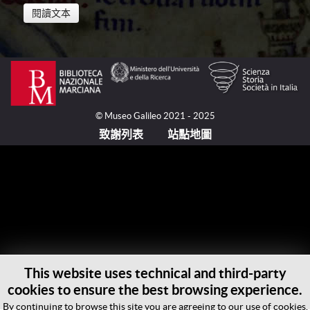
閱讀文本
1402年，在朝鮮半島建立朝鮮國（Chosŏn）這一新王
朝之後的十年，儒學大師權近（Kwŏn Kūn, 1352-
1409）在王室的資助下對一幅世界地圖的繪製進行了
協調，置中國為中心，而朝鮮王國則在其右側。原地圖
© Museo Galileo 2021 - 2025
已經佚失，然而，我們知道，該地圖的一個複本在
致謝列表
站點地圖
1480年被繪製在絲織品上，包括了4428個中文漢字。
該複本如今保存在日本京都（Kyoto）的龍谷大學。這
幅地圖就是眾所周知的《混一疆理歷代國都之圖》，出
現在毛羅修士（Fra Mauro, 活躍於約1430-約
1459/1464之間）的世界地圖之前，而且是亞洲最古老
的製圖學的代表，除朝鮮、日本和中國之外，還包括了
歐亞大陸的西部地區：里海、阿拉伯半島、非洲、可環
球航海的地方、歐洲和地中海。對中國的繪製則是基於
This website uses technical and third-party
1330年的一幅中國地圖，因而追溯至方濟各會士和馬
cookies to ensure the best browsing experience.
可·波羅（Marco Polo, 1254-約1324）在蒙古、中國遊
歷的時代。而對於尼羅河以及月亮山、里海以及它的兩
By continuing to browse this site you are agreeing to our use of cookies.