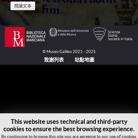
閱讀文本
毛羅修士（Fra Mauro, 活躍於約1430-約1459/1464之
間）在他的世界地圖中多次提及帖木兒（Amir Timur,
1336-1405）的戰爭和征服。這位統治者是一位具有才
能的戰略家，是成吉思汗（Genghis Khān, 1162-
© Museo Galileo 2021 - 2025
1227）的蒙古血統的後裔，在中亞創立了一個地域廣
致謝列表
站點地圖
闊的帝國。他在1395年和1400年期間征服了金帳汗
國、德里（Delhi）的蘇丹和馬穆魯克蘇丹——在如今的
伊拉克和敘利亞——，以及奧斯曼的安納托利亞，把他
的疆域擴張到地中海的東部沿岸。帖木爾的佔領在中世
紀晚期的基督教世界具有深遠的迴響，在基督教的王國
內刺激了與帖木爾帝國為反對土耳其而進行外交聯合的
希望。拜占庭宮廷連同熱那亞共和國、法國國王和阿拉
貢（Aragona）國王，向帖木爾寄去了很多文書，去商
This website uses technical and third-party
議可能的納貢以及確定反對土耳其人的統一戰爭計畫。
cookies to ensure the best browsing experience.
在1403年和1404年之間，阿拉貢的一份文書則由羅·哥
澤來滋·克拉維約（Ruy González de Clavijo, ？-1412）
By continuing to browse this site you are agreeing to our use of cookies.