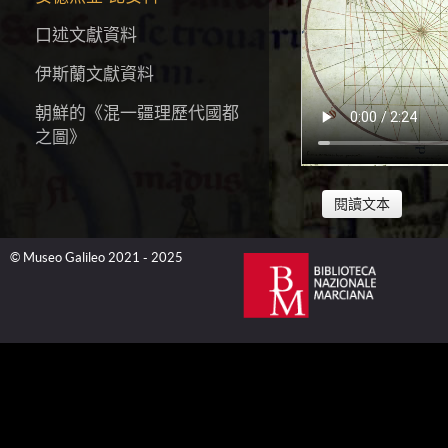
口述文獻資料
伊斯蘭文獻資料
朝鮮的《混一疆理歷代國都
之圖》
閱讀文本
© Museo Galileo 2021 - 2025
安德烈亞·比安科（An
和製圖學家。為完成阿豐
這幅世界地圖，比安科成
合作者之一。他有
名；一張海圖，14
這幅航海圖的尺寸為
幅航海圖還包括了