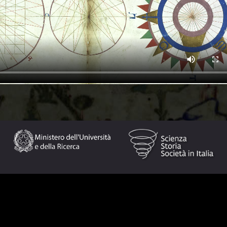
drea Bianco, 約活躍於約1430-1464）是威尼斯兩桅帆槳戰船
索五世（Alfonso V, 1432-1481）的葡萄牙宮廷於1457年
為毛羅修士（Fra Mauro, 活躍於約1430-約1459/1464之
兩件作品保存下來：一張小的航海圖，1436年在威尼斯完成繪製
48年在倫敦完成繪製和署名。
28 x 36釐米，包括七張海圖，描繪了地中海盆地、北非和北歐。
一張圓形的世界地圖、一張托勒密的地球平面球形圖以及對所謂的