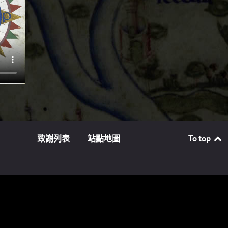
的官員
致謝列表
站點地圖
To top
訂購的
間）的
和署
 這
“錘