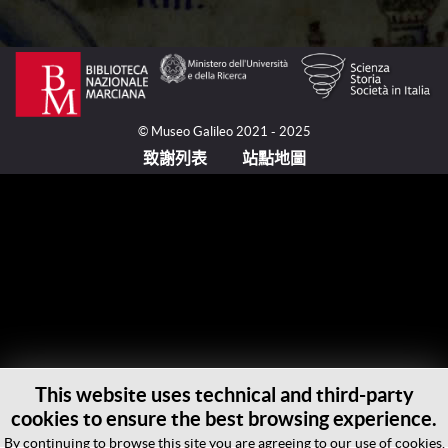
毛羅修士（Fra Mauro, 活躍於約1430-約1459/1464之
間）圍繞世界地圖的圓周而設計的羅盤方點陣圖會讓人
猜測，卡瑪律多利修道院的修士所採用的製圖學程式就
是航海傳統的那種典型程式。梵蒂岡宗徒圖書館的航海
© Museo Galileo 2021 - 2025
圖與世界地圖中所呈現的相同地理區域之間幾乎完美的
致謝列表
站點地圖
一致性可以證實這一猜想，毛羅修飾把梵蒂岡圖書館航
海圖的羅盤方位圖以及為9200意海里（即大約12000公
里）的意海里比例尺移至世界地圖那裡。這一直徑與耶
路撒冷的緯度一致，那裡為12000公里，非常接近於葡
萄牙和中國東海岸之間的距離，或者說毛羅修士所展現
的已知世界的空間。這一地理區域對應於大約130度的
球帽，按照中世紀的宇宙學傳統，它代表著地球的第四
個可居住之地。
從投影的角度而言，此世界地圖為地球的一種平面展
This website uses technical and third-party
示。我們雖然對於所採用的方法沒有說明，但可以假
cookies to ensure the best browsing experience.
設，毛羅修士為實現這一幾何轉化，他想像出一種與已
By continuing to browse this site you are agreeing to our use of cookies.
知世界的中心——在耶路撒冷附近——相切的平面。他