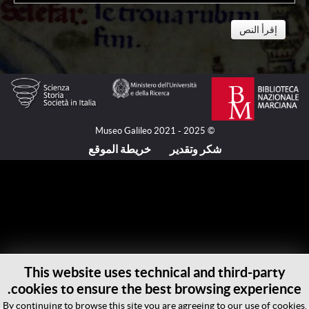
إقرأ النص
شكّل سقوط القسطنطينية على يد الأتراك العثمانيين عام
1453 نهاية الإمبراطورية الرومانية الشرقية، مما أدى إلى
تغيير المشهد السياسي والتجاري للبحر الأبيض المتوسط
بشكل جذري. ولأكثر من قرن من الزمان، وحتى معركة ليبانتو
© Museo Galileo 2021 - 2025
في عام 1571، التي وضعت حداً للتفوق التركي في البحر
شكر وتقدير
خريطة الموقع
الأبيض المتوسط، تعرضت طرق التجارة التقليدية باتجاه
الشرق عبر آسيا الصغرى لعراقيل كبيرة. فالقرصنة من ناحية،
والضرائب الباهظة التي فرضها الأتراك على السفن التجارية
من ناحية أخرى، جعلت الطريق إلى جزر الهند غير سالكة
بالنسبة لجميع القوى البحرية تقريباً. ولم يتمكن سوى شعب
البندقية فقط من الحفاظ على دور مسيطر في الطرق
التجارية. واضطر الجنويون، وكذلك البرتغاليون والإسبان، إلى
This website uses technical and third-party
البحث عن طرق بديلة.
cookies to ensure the best browsing experience.
كان هنري الملاح، أمير البرتغال (1394-1460)، أول من حاول
By continuing to browse this site you are agreeing to our use of cookies.