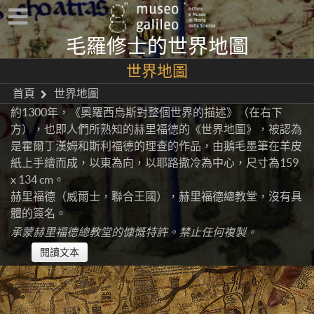
毛羅修士的世界地圖
世界地圖
首頁
世界地圖
約1300年，《奧羅西烏斯對整個世界的描述》（在右下
方），也即人們所熟知的赫里福德的《世界地圖》，被認為
是霍爾丁漢姆和斯利福德的理查的作品，由鵝毛墨筆在羊皮
紙上手繪而成，以東為向，以耶路撒冷為中心，尺寸為159
x 134 cm。
赫里福德（威爾士，聯合王國），赫里福德總教堂，沒有具
體的簽名。
承蒙赫里福德總教堂的慷慨特許。禁止任何複製。
閱讀文本