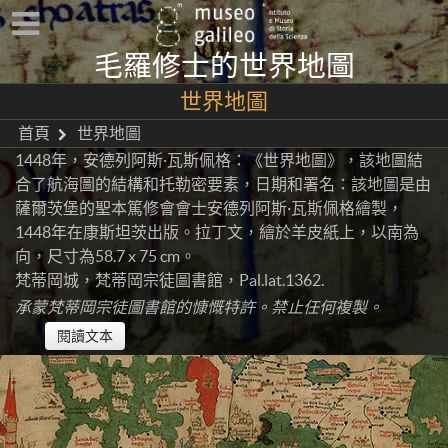
毛羅修士的世界地圖
世界地圖
首頁
世界地圖
1448年，安德列阿斯·瓦斯佩格：《世界地圖》，該地圖結
合了航海圖的結構和托勒密要素，日期和署名：該地圖是由
薩爾茨堡的聖本篤修會會士安德列阿斯·瓦斯佩格繪製，
1448年在康斯坦茨出版。拉丁文，繪於羊皮紙上，以南為
向，尺寸為58.7 x 75 cm。
梵蒂岡城，梵蒂岡宗徒圖書館，Pal.lat.1362.
承蒙梵蒂岡宗徒圖書館的慷慨特許。禁止任何複製。
閱讀文本