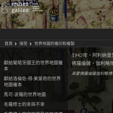
首頁
接受
世界地圖的複印和複製
1942年，阿利
獻給葡萄牙國王的世界地圖複
佛羅倫薩，伽利略博物
本
承蒙佛羅倫薩伽利略博
獻給洛倫佐·得·美第奇的世界
地圖複本
馬可·波羅的世界地圖
毛羅修士的幸與不幸