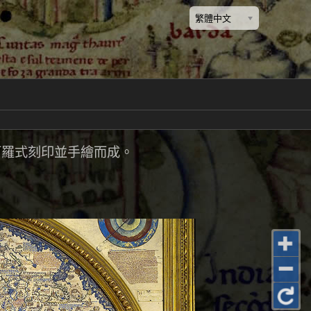
繁體中文
珂羅式刻印並手繪而成。