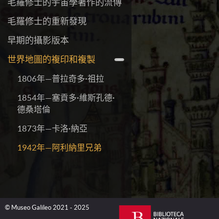
毛羅修士的宇宙學著作的流傳
毛羅修士的重新發現
早期的攝影版本
世界地圖的複印和複製
1806年—普拉奇多·祖拉
1854年—塞貢多·維斯孔德·
德桑塔倫
1873年—卡洛·納亞
1942年—阿利納里兄弟
© Museo Galileo 2021 - 2025