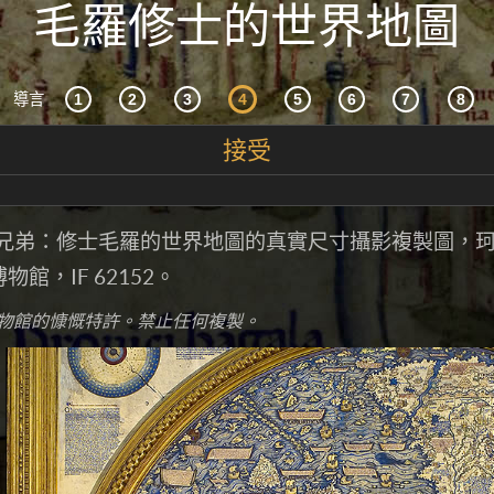
毛羅修士的世界地圖
導言
接受
納里兄弟：修士毛羅的世界地圖的真實尺寸攝影複製圖，
館，IF 62152。
物館的慷慨特許。禁止任何複製。