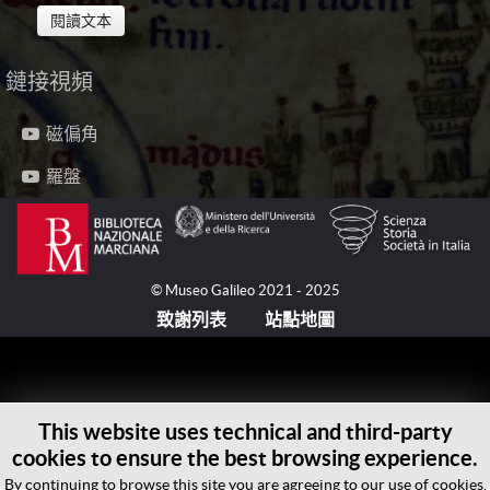
閱讀文本
鏈接視頻
為繪製這一完美指向某個地方的羅盤方點陣圖，人們要
畫出一個圓周，並在中心處插入一枚晷針。在一天的過
磁偏角
程中，日晷影的頂端會兩次接觸圓周：早晨和晚上。這
兩點被標出之後，兩腳圓規指向它們，利用圓規的張度
羅盤
（等於它們各自的距離）可以畫出兩道圓周弧，並從它
們的交叉點獲得第三個點。這個點與日晷的底部連接在
一起，提供了北-南方向。在移除日晷以及將圓規指向
這條線與圓周的這些相交點之後，根據圓規的張度（等
© Museo Galileo 2021 - 2025
於它們的相互距離），其他兩道圓弧得以畫出，而從它
致謝列表
站點地圖
們的交叉點可以得到東-西線（經過所獲得的點以及圓
周中心）。
源自日晷影的這一地圖，與通常的四主風方向的表示相
比，看起來是顛倒的：南方高高在上，而來自那個方向
This website uses technical and third-party
的風則被稱為奧斯特羅風（Ostro，或Austro）。底下
cookies to ensure the best browsing experience.
則是來自北方的塔蒙達納風（Tramontana）；在左邊
By continuing to browse this site you are agreeing to our use of cookies.