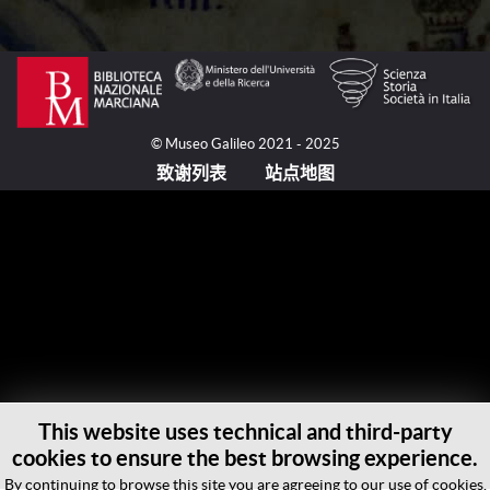
1402年，在朝鲜半岛建立朝鲜国（Chosŏn）这一
新王朝之后的十年，儒学大师权近（Kwŏn Kūn, 1352-
1409）在王室的资助下对一幅世界地图的绘制进行了
协调，置中国为中心，而朝鲜王国则在其右侧。原地图
© Museo Galileo 2021 - 2025
已经佚失，然而，我们知道，该地图的一个复本在
致谢列表
站点地图
1480年被绘制在丝织品上，包括了4428个中文汉字。
该复本如今保存在日本京都（Kyoto）的龙谷大学。这
幅地图就是众所周知的《混一疆理历代国都之图》，出
现在毛罗修士（Fra Mauro, 活跃于约1430-约
1459/1464之间）的世界地图之前，而且是亚洲最古老
的制图学的代表，除朝鲜、日本和中国之外，还包括了
欧亚大陆的西部地区：里海、阿拉伯半岛、非洲、可环
球航海的地方、欧洲和地中海。对中国的绘制则是基于
1330年的一幅中国地图，因而追溯至方济各会士和马
可·波罗（Marco Polo, 1254-约1324）在蒙古、中国游
This website uses technical and third-party
历的时代。而对于尼罗河以及月亮山、里海以及它的两
cookies to ensure the best browsing experience.
个岛屿的绘制，则毫无疑问能够辨识出是使用了伊斯兰
By continuing to browse this site you are agreeing to our use of cookies.